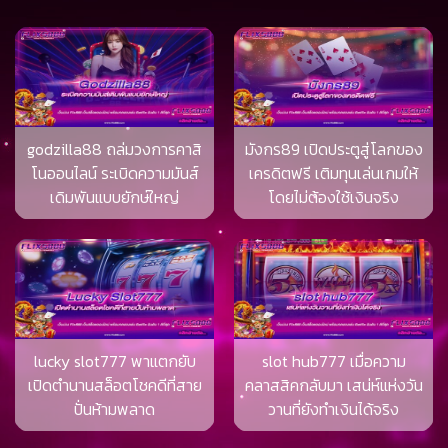
godzilla88 ถล่มวงการคาสิ
มังกร89 เปิดประตูสู่โลกของ
โนออนไลน์ ระเบิดความมันส์
เครดิตฟรี เติมทุนเล่นเกมให้
เดิมพันแบบยักษ์ใหญ่
โดยไม่ต้องใช้เงินจริง
lucky slot777 พาแตกยับ
slot hub777 เมื่อความ
เปิดตำนานสล็อตโชคดีที่สาย
คลาสสิคกลับมา เสน่ห์แห่งวัน
ปั่นห้ามพลาด
วานที่ยังทำเงินได้จริง