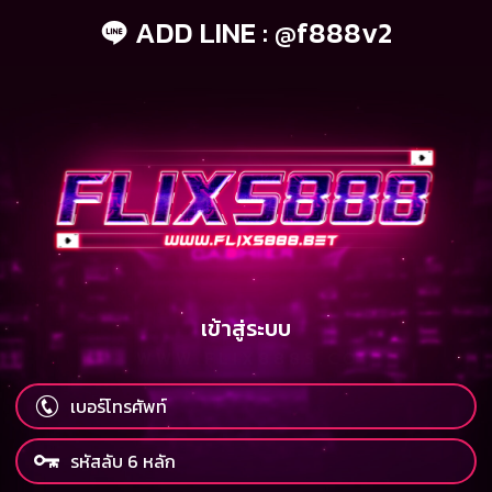
ADD LINE : @f888v2
หน้าแรก
บัญชีเกมส์
ฝากเงิน
ถอนเงิน
แนะนำเพื่อน
เข้าสู่ระบบ
บทความ
W W W . F L I X 8 8 8 S . C O