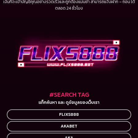
เงินก็จะเข้าบัญชีคุณอย่างรวดเร็วและถูกต้องแม่นยำ สามารถแจ้งฝาก – ถอน ได้
ตลอด 24 ชั่วโมง
#SEARCH TAG
แท็กค้นหา และ ดูข้อมูลของเว็บเรา
FLIXS888
AKABET
AKA