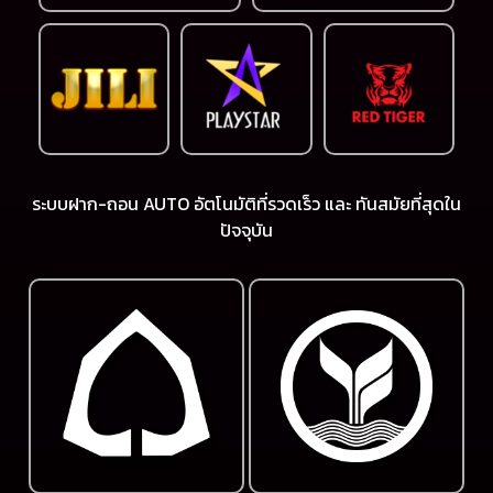
ระบบฝาก-ถอน AUTO อัตโนมัติที่รวดเร็ว และ ทันสมัยที่สุดใน
ปัจจุบัน