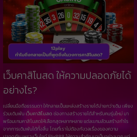
เว็บคาสิโนสด ให้ความปลอดภัยได้
อย่างไร?
เปลี่ยนมือถือธรรมดา ให้กลายเป็นแหล่งสร้างรายได้ง่ายกว่าเดิม เพียง
ร่วมเดิมพัน
เว็บคาสิโนสด
ช่องทางสร้างรายได้สำหรับคนรุ่นใหม่ มา
พร้อมเกมคาสิโนสดให้เลือกสุดหลากหลาย แต่ละเกมล้วนสร้างกำไร
จากการเดิมพันได้ทั้งสิ้น โดยที่เราไม่ต้องกังวลเรื่องของความ
ปลอดภัย เพราะเว็บไซต์ Flix888 ให้ความสำคัญมาเป็นอย่างมาก แต่