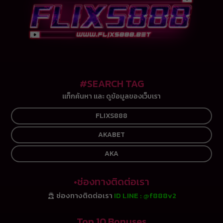
#SEARCH TAG
แท็กค้นหา และ ดูข้อมูลของเว็บเรา
FLIXS888
AKABET
AKA
•ช่องทางติดต่อเรา
ช่องทางติดต่อเรา
ID LINE : @f888v2
Top 10 Bonuses