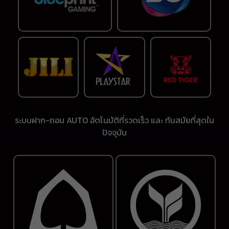
ระบบฝาก-ถอน AUTO อัตโนมัติที่รวดเร็ว และ ทันสมัยที่สุดใน
ปัจจุบัน