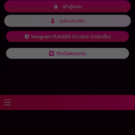
เข้าสู่ระบบ
สมัครสมาชิก
Telegram FLIK888 (ข่าวสาร-โปรโมชั่น)
ติดต่อสอบถาม